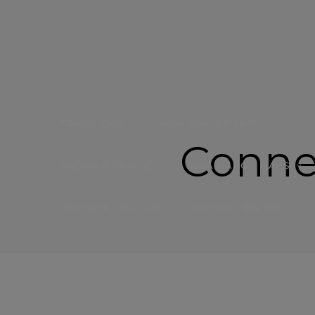
TRANG CHỦ
HÌNH ẢNH VR 360°
Conne
PHÒNG & CĂN HỘ
NHÀ HÀNG – BARS
HỘI NGHỊ TIỆC CƯỚI
DỊCH VỤ TIỆN ÍCH