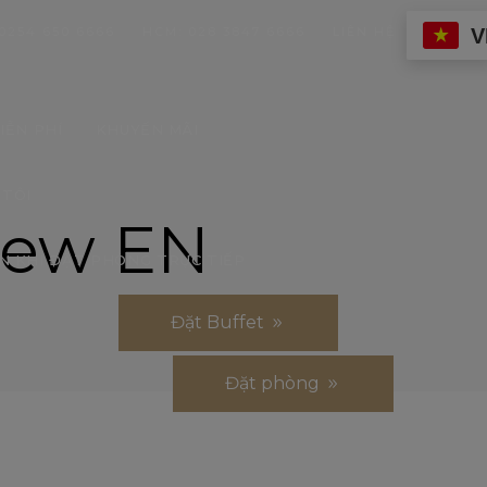
V
0254 650 6666
HCM: 028 3847 6666
LIÊN HỆ
IỄN PHÍ
KHUYẾN MÃI
 TÔI
iew EN
N KHI ĐẶT PHÒNG TRỰC TIẾP
Đặt Buffet
Đặt phòng