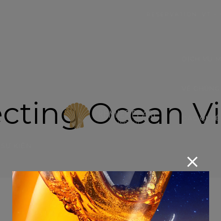
modal-check
RESERVATION: VT – 
DỊCH VỤ M
VỀ CHÚNG
cting Ocean V
ĐẶC QUYỀ
SỰ KIỆN