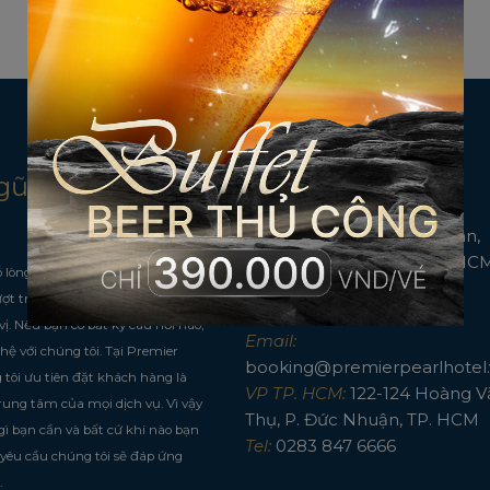
gũ chúng
Liên lạc
69 - 69A đường Thùy Vân,
phường Vũng Tàu, TP HCM,
 lòng nhiệt huyết, sự hiểu biết và
Nam
ợt trội để giúp kỳ nghỉ của bạn
Tel:
0254 650 6666
vị. Nếu bạn có bất kỳ câu hỏi nào,
Email:
 hệ với chúng tôi.
Tại Premier
booking@premierpearlhotel.
 tôi ưu tiên đặt khách hàng là
VP TP. HCM:
122-124 Hoàng V
 trung tâm của mọi dịch vụ. Vì vậy
Thụ, P. Đức Nhuận, TP. HCM
gì bạn cần và bất cứ khi nào bạn
Tel:
0283 847 6666
 yêu cầu chúng tôi sẽ đáp ứng
.