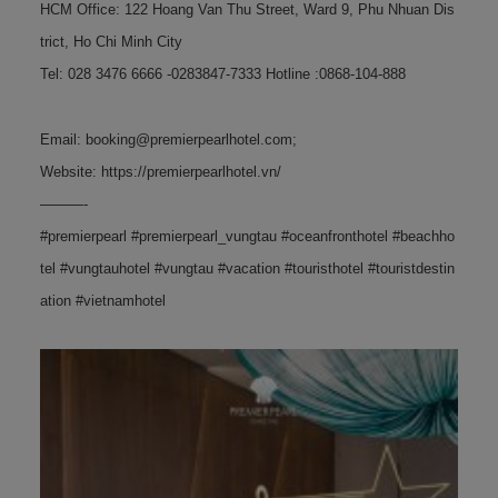
HCM Office: 122 Hoang Van Thu Street, Ward 9, Phu Nhuan Dis
trict, Ho Chi Minh City
Tel: 028 3476 6666 -0283847-7333 Hotline :0868-104-888
Email:
booking@premierpearlhotel.com
;
Website: https://premierpearlhotel.vn/
———-
#premierpearl #premierpearl_vungtau #oceanfronthotel #beachho
tel #vungtauhotel #vungtau #vacation #touristhotel #touristdestin
ation #vietnamhotel