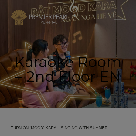
modal-check
Karaoke Room
– 2nd Floor EN
TURN ON “MOOD” KARA – SINGING WITH SUMMER