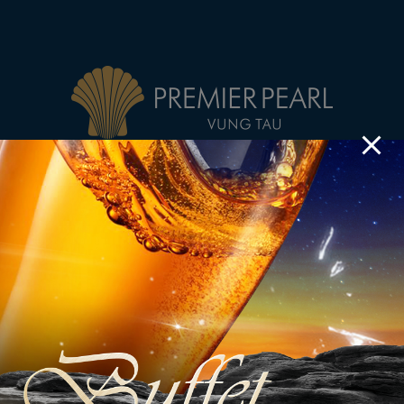
Tại Premier Pearl, chúng tôi ưu tiên đặt khách hàng là trái tim, là
trung tâm của mọi dịch vụ. Vì vậy bất cứ điều gì bạn cần và bất
cứ khi nào bạn cần, chỉ cần yêu cầu chúng tôi sẽ đáp ứng ngay lập
tức.
Đội ngũ chúng tôi