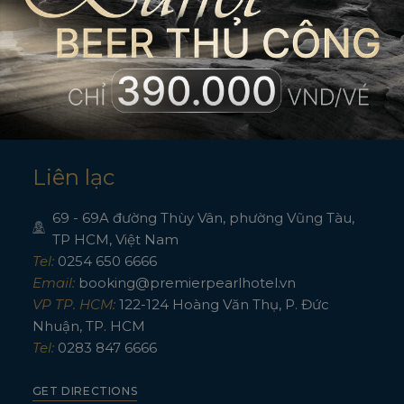
Chúng tôi có lòng nhiệt huyết, sự hiểu biết và khả năng vượt trội để giú
nghỉ của bạn trở nên thú vị. Nếu bạn có bất kỳ câu hỏi nào, vui lòng liên 
chúng tôi.
Tại Premier Pearl, chúng tôi ưu tiên đặt khách hàng là trái tim
trung tâm của mọi dịch vụ. Vì vậy bất cứ điều gì bạn cần và bất cứ khi 
cần, chỉ cần yêu cầu chúng tôi sẽ đáp ứng ngay lập tức.
Liên lạc
69 - 69A đường Thùy Vân, phường Vũng Tàu,
TP HCM, Việt Nam
Tel:
0254 650 6666
Email:
booking@premierpearlhotel.vn
VP TP. HCM:
122-124 Hoàng Văn Thụ, P. Đức
Nhuận, TP. HCM
Tel:
0283 847 6666
GET DIRECTIONS