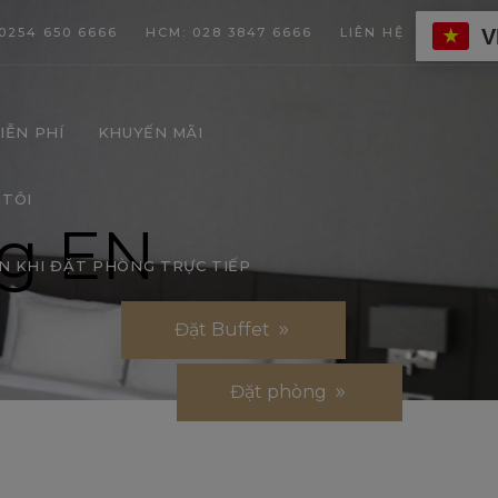
V
0254 650 6666
HCM: 028 3847 6666
LIÊN HỆ
IỄN PHÍ
KHUYẾN MÃI
 TÔI
ng EN
N KHI ĐẶT PHÒNG TRỰC TIẾP
Đặt Buffet
Đặt phòng