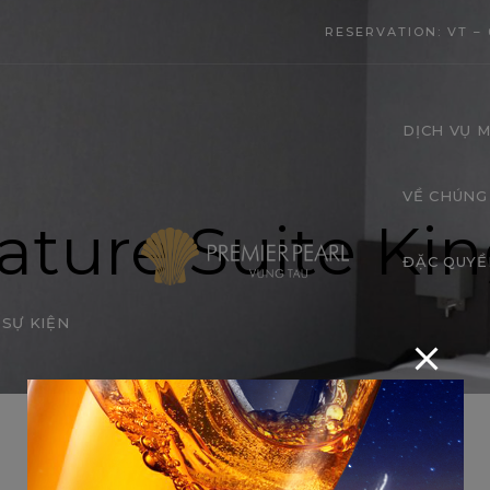
modal-check
RESERVATION: VT – 
DỊCH VỤ M
VỀ CHÚNG
ature Suite Ki
ĐẶC QUYỀ
SỰ KIỆN