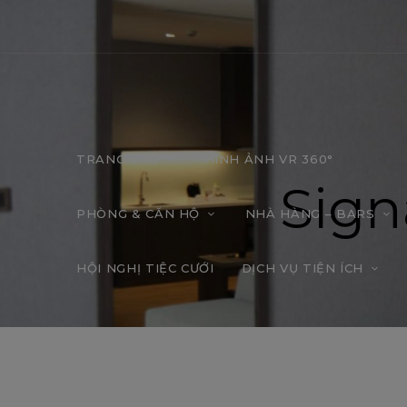
TRANG CHỦ
HÌNH ẢNH VR 360°
Sign
PHÒNG & CĂN HỘ
NHÀ HÀNG – BARS
HỘI NGHỊ TIỆC CƯỚI
DỊCH VỤ TIỆN ÍCH