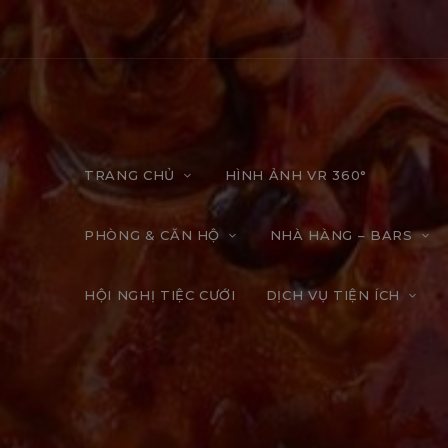
TRANG CHỦ
HÌNH ẢNH VR 360°
PHÒNG & CĂN HỘ
NHÀ HÀNG – BARS
HỘI NGHỊ TIỆC CƯỚI
DỊCH VỤ TIỆN ÍCH