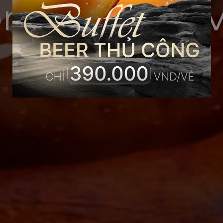
ôm Hùm Vé V