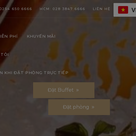
V
0254 650 6666
HCM: 028 3847 6666
LIÊN HỆ
IỄN PHÍ
KHUYẾN MÃI
 TÔI
N KHI ĐẶT PHÒNG TRỰC TIẾP
Đặt Buffet
Đặt phòng