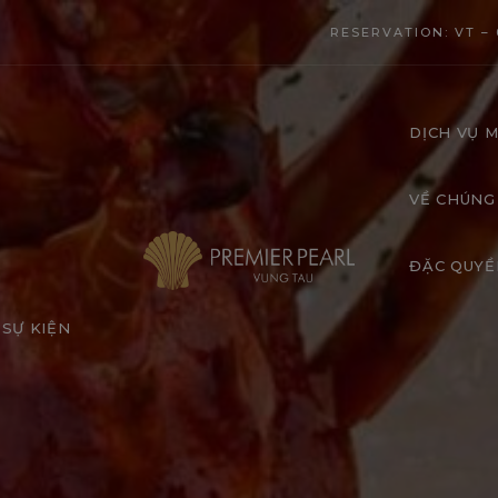
modal-check
RESERVATION: VT – 
DỊCH VỤ M
VỀ CHÚNG
ĐẶC QUYỀ
SỰ KIỆN