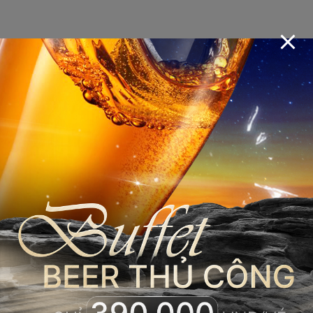
THƯỞNG THỨC
THẢ GA –
KHÔNG LO VỀ
GIÁ