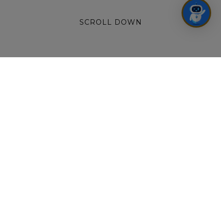
SCROLL DOWN
THƯỞNG THỨC THẢ GA – KHÔNG LO VỀ
GIÁ