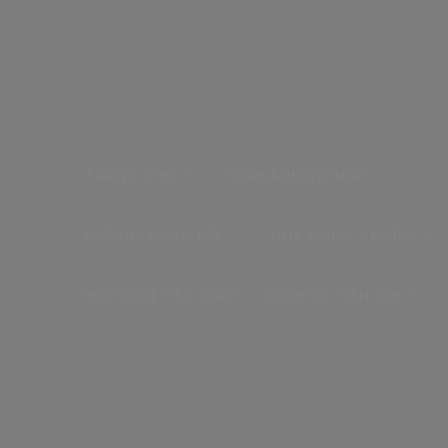
TRANG CHỦ
HÌNH ẢNH VR 360°
PHÒNG & CĂN HỘ
NHÀ HÀNG – BARS
HỘI NGHỊ TIỆC CƯỚI
DỊCH VỤ TIỆN ÍCH