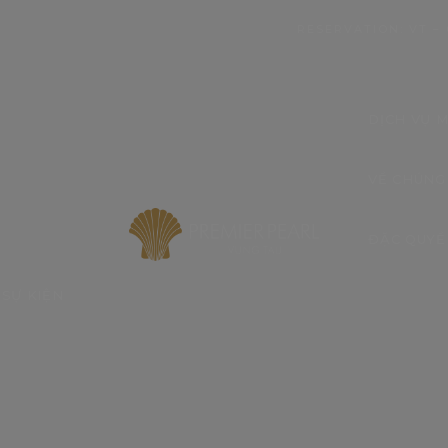
modal-check
RESERVATION: VT – 
DỊCH VỤ M
VỀ CHÚNG
ĐẶC QUYỀ
SỰ KIỆN