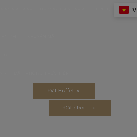
V
0254 650 6666
HCM: 028 3847 6666
LIÊN HỆ
IỄN PHÍ
KHUYẾN MÃI
 TÔI
N KHI ĐẶT PHÒNG TRỰC TIẾP
Đặt Buffet
Đặt phòng