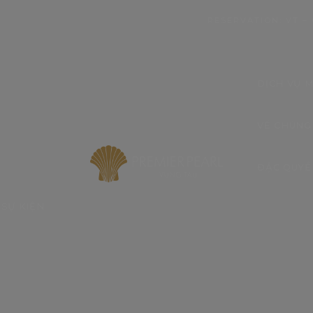
modal-check
RESERVATION: VT – 
DỊCH VỤ M
VỀ CHÚNG
ĐẶC QUYỀ
SỰ KIỆN