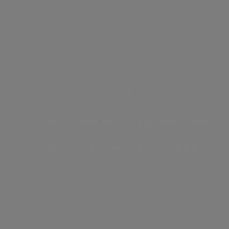
TRANG CHỦ
HÌNH ẢNH VR 360°
PHÒNG & CĂN HỘ
NHÀ HÀNG – BARS
HỘI NGHỊ TIỆC CƯỚI
DỊCH VỤ TIỆN ÍCH