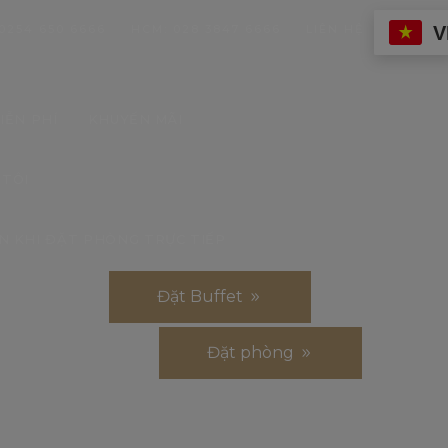
V
0254 650 6666
HCM: 028 3847 6666
LIÊN HỆ
IỄN PHÍ
KHUYẾN MÃI
 TÔI
N KHI ĐẶT PHÒNG TRỰC TIẾP
Đặt Buffet
Đặt phòng