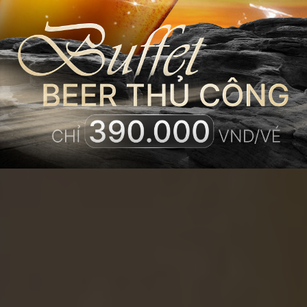
𝐃𝐀𝐘 𝐀𝐓
𝐏𝐑𝐄𝐌𝐈𝐄𝐑
𝐏𝐄𝐀𝐑𝐋