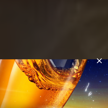
𝐒𝐀𝐕𝐄 𝐘𝐎𝐔𝐑