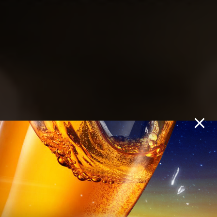
𝐑𝐎𝐌𝐀𝐍𝐂𝐄