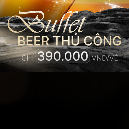
𝐎𝐕𝐄𝐑 𝐓𝐇𝐄
𝐂𝐋𝐎𝐔𝐃𝐒