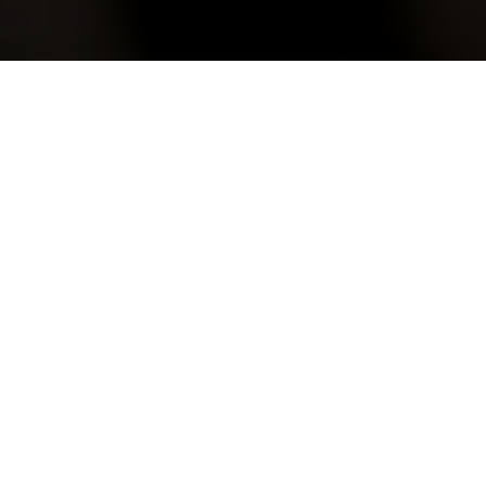
𝐑𝐎𝐌𝐀𝐍𝐂𝐄 𝐎𝐕𝐄𝐑 𝐓𝐇𝐄 𝐂𝐋𝐎𝐔𝐃𝐒
(English below)
Lắng nghe bản tình ca từ trời mây, đôi ý
yêu gửi trao trong không gian lãng mạn.
𝐒𝐊𝐘 𝐁𝐔𝐅𝐅𝐄𝐓 ôm ấp những buổi hẹn hò,
nơi cảm xúc thăng hoa cùng hương vị
ẩm thực hảo hạng cùng tầm nhìn bao
quát bãi biển Thùy Vân sóng vỗ.
Cùng nhau tận hưởng những giây