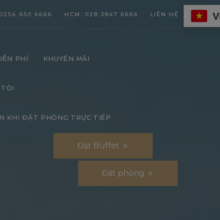
V
0254 650 6666
HCM: 028 3847 6666
LIÊN HỆ
IỄN PHÍ
KHUYẾN MÃI
 TÔI
N KHI ĐẶT PHÒNG TRỰC TIẾP
Đặt Buffet
Đặt phòng