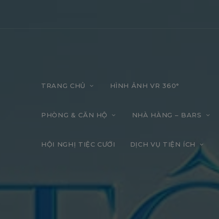
TRANG CHỦ
HÌNH ẢNH VR 360°
PHÒNG & CĂN HỘ
NHÀ HÀNG – BARS
HỘI NGHỊ TIỆC CƯỚI
DỊCH VỤ TIỆN ÍCH