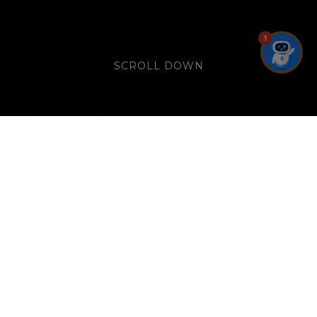
1
SCROLL DOWN
ĐÊM LÊN ĐÈN, CẢM XÚC LÊN MEN
(English below)
Không phải màn đêm nào cũng để
lại dư vị. Nhưng có những đêm, chỉ một
giọt men, một nhịp điệu, một ánh mắt
cũng đủ để khơi dậy mọi giác quan.