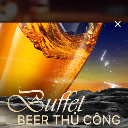
ĐÊM LÊN ĐÈN,
CẢM XÚC LÊN
MEN