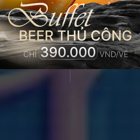
PHÒNG CÙNG
NGÀN ƯU ĐÃI
HẤP DẪN