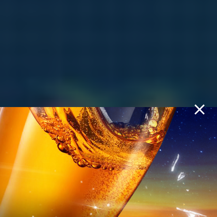
KHÁM PHÁ
BÓNG ĐÊM
HUYỀN DIỆU –
GIẢM 10% GIÁ