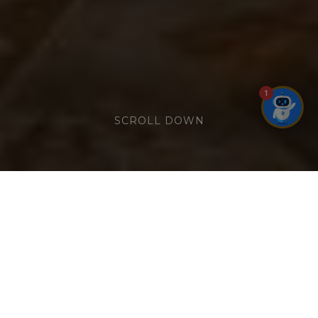
1
SCROLL DOWN
MỘT NHỊP CA, MUÔN SẮC VUI
(English below)
Hướng đến một kỳ nghỉ trọn vẹn cho