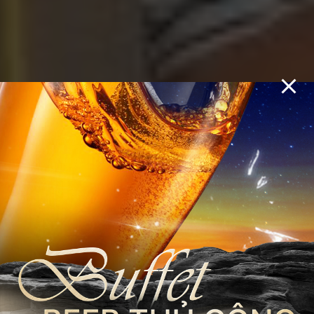
MỘT NHỊP CA,
MUÔN SẮC VUI