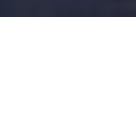
HOÀ NIỀM VUI, QUYỆN CƠN SAY
(English below)
Không còn là những vòng xoay của công
việc và deadline vất vả, tại Skylight Bar
của 𝐏𝐫𝐞𝐦𝐢𝐞𝐫 𝐏𝐞𝐚𝐫𝐥 𝐑𝐨𝐨𝐟𝐭𝐨𝐩 chỉ có những
thang âm của niềm vui. Còn gì bằng
được cùng bạn bè vừa say trong hơi men
của Buffet Beer với 6 vị bia cuốn hút, vừa
vừa thả hồn theo điệu nhạc réo rắt giữa
trời đêm.