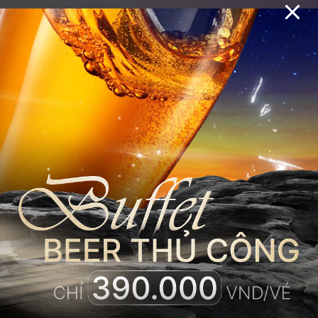
ĐẮM CHÌM
GIỮA MÂY TRỜI
SKYLIGHT