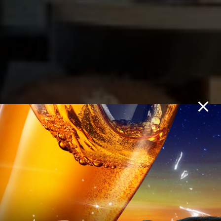
NGẤT NGÂY MỸ
THỰC GIỮA