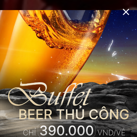
THƯỢNG
HẠNG VỊ VANG,
THĂNG HOA
CẢM XÚC