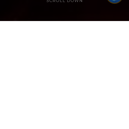
SCROLL DOWN
THƯỢNG HẠNG VỊ VANG, THĂNG HOA
CẢM XÚC
(English below)
Ghé ngay 𝐖𝐢𝐧𝐞 𝐂𝐚𝐬𝐭𝐥𝐞 – 𝐏𝐫𝐞𝐦𝐢𝐞𝐫 𝐏𝐞𝐚𝐫𝐥 𝐇𝐨𝐭𝐞𝐥
𝐕𝐮̃𝐧𝐠 𝐓𝐚̀𝐮 để tận hưởng đó là một lời mời
gọi chạm vào cảm xúc. Cùng nhau nhâm
nhi vị vang thượng hạng trong không
gian cổ điển và thả mình vào những bản
nhạc say đắm.