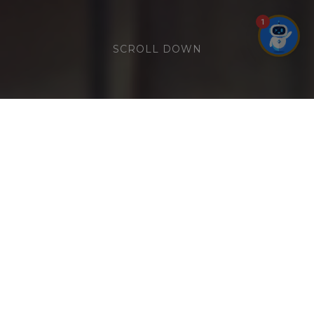
1
SCROLL DOWN
‘SEA’ THE VIEW, FEEL THE FLOW
(English below)
Tại 𝐒𝐤𝐲𝐝𝐞𝐜𝐤𝟑𝟔𝟎 – 𝐏𝐫𝐞𝐦𝐢𝐞𝐫 𝐏𝐞𝐚𝐫𝐥 𝐇𝐨𝐭𝐞𝐥 𝐕𝐮̃𝐧𝐠
𝐓𝐚̀𝐮, ranh giới giữa thực tại và giấc mơ
dường như tan biến. Bạn sẽ được đắm
mình trong “Thị giác không giới hạn” với
tầm nhìn vô cực, chạm tay vào những vì