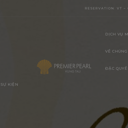
modal-check
RESERVATION: VT – 
DỊCH VỤ M
VỀ CHÚNG
ĐẶC QUYỀ
SỰ KIỆN