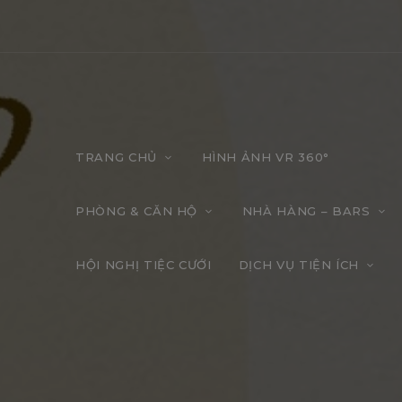
TRANG CHỦ
HÌNH ẢNH VR 360°
PHÒNG & CĂN HỘ
NHÀ HÀNG – BARS
HỘI NGHỊ TIỆC CƯỚI
DỊCH VỤ TIỆN ÍCH