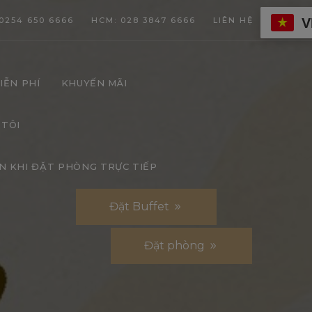
V
0254 650 6666
HCM: 028 3847 6666
LIÊN HỆ
IỄN PHÍ
KHUYẾN MÃI
 TÔI
N KHI ĐẶT PHÒNG TRỰC TIẾP
Đặt Buffet
Đặt phòng