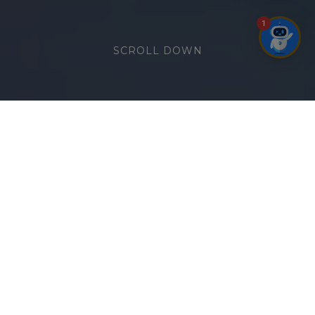
1
SCROLL DOWN
HIGH-TEA BLISS
(English below)
Tại 𝐒𝐤𝐲𝐝𝐞𝐜𝐤 𝟑𝟔𝟎 – 𝐏𝐫𝐞𝐦𝐢𝐞𝐫 𝐏𝐞𝐚𝐫𝐥 𝐇𝐨𝐭𝐞𝐥 𝐕𝐮̃𝐧𝐠
𝐓𝐚̀𝐮, ranh giới giữa biển trời và những
khoảnh khắc thư thái dường như hòa
làm một.