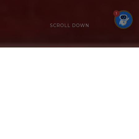
1
SCROLL DOWN
CRAFTED FOR YOUR PERFECT DAY
(English below)
Giữa khung cảnh biển xanh thơ mộng,
𝐏𝐫𝐞𝐦𝐢𝐞𝐫 𝐏𝐞𝐚𝐫𝐥 𝐇𝐨𝐭𝐞𝐥 𝐕𝐮̃𝐧𝐠 𝐓𝐚̀𝐮 mang đến
không gian tiệc cưới sang trọng, nơi
những khoảnh khắc thiêng liêng được