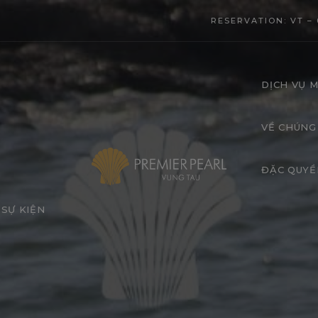
modal-check
RESERVATION: VT – 
DỊCH VỤ M
VỀ CHÚNG
ĐẶC QUYỀ
SỰ KIỆN