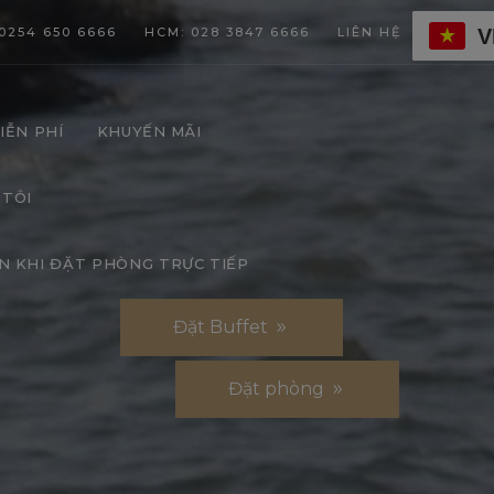
V
0254 650 6666
HCM: 028 3847 6666
LIÊN HỆ
IỄN PHÍ
KHUYẾN MÃI
 TÔI
N KHI ĐẶT PHÒNG TRỰC TIẾP
Đặt Buffet
Đặt phòng