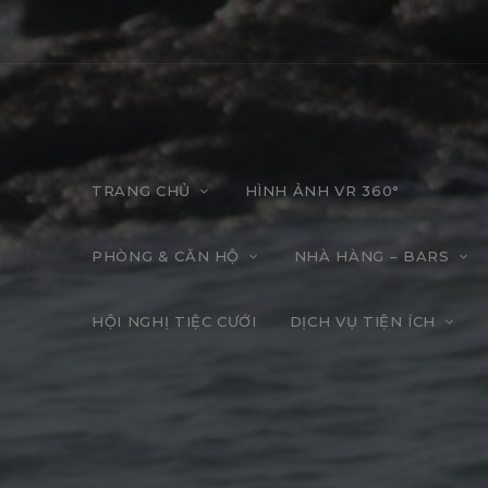
TRANG CHỦ
HÌNH ẢNH VR 360°
PHÒNG & CĂN HỘ
NHÀ HÀNG – BARS
HỘI NGHỊ TIỆC CƯỚI
DỊCH VỤ TIỆN ÍCH