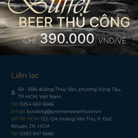
Đội ngũ chúng tôi
Chúng tôi có lòng nhiệt huyết, sự hiểu biết và khả năng vượt trội để giú
nghỉ của bạn trở nên thú vị. Nếu bạn có bất kỳ câu hỏi nào, vui lòng liên 
chúng tôi.
Tại Premier Pearl, chúng tôi ưu tiên đặt khách hàng là trái tim
trung tâm của mọi dịch vụ. Vì vậy bất cứ điều gì bạn cần và bất cứ khi 
cần, chỉ cần yêu cầu chúng tôi sẽ đáp ứng ngay lập tức.
Liên lạc
69 - 69A đường Thùy Vân, phường Vũng Tàu,
TP HCM, Việt Nam
Tel:
0254 650 6666
Email:
booking@premierpearlhotel.vn
VP TP. HCM:
122-124 Hoàng Văn Thụ, P. Đức
Nhuận, TP. HCM
Tel:
0283 847 6666