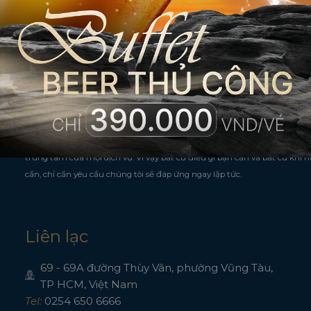
Đội ngũ chúng tôi
Chúng tôi có lòng nhiệt huyết, sự hiểu biết và khả năng vượt trội để giú
nghỉ của bạn trở nên thú vị. Nếu bạn có bất kỳ câu hỏi nào, vui lòng liên 
chúng tôi.
Tại Premier Pearl, chúng tôi ưu tiên đặt khách hàng là trái tim
trung tâm của mọi dịch vụ. Vì vậy bất cứ điều gì bạn cần và bất cứ khi 
cần, chỉ cần yêu cầu chúng tôi sẽ đáp ứng ngay lập tức.
Liên lạc
69 - 69A đường Thùy Vân, phường Vũng Tàu,
TP HCM, Việt Nam
Tel:
0254 650 6666