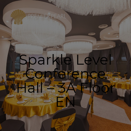
modal-check
Sparkle Level
Conference
Hall – 3A Floor
EN