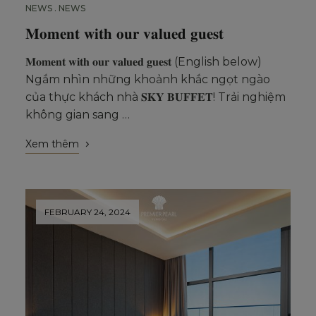
NEWS
NEWS
𝐌𝐨𝐦𝐞𝐧𝐭 𝐰𝐢𝐭𝐡 𝐨𝐮𝐫 𝐯𝐚𝐥𝐮𝐞𝐝 𝐠𝐮𝐞𝐬𝐭
𝐌𝐨𝐦𝐞𝐧𝐭 𝐰𝐢𝐭𝐡 𝐨𝐮𝐫 𝐯𝐚𝐥𝐮𝐞𝐝 𝐠𝐮𝐞𝐬𝐭 (English below)
Ngắm nhìn những khoảnh khắc ngọt ngào
của thực khách nhà 𝐒𝐊𝐘 𝐁𝐔𝐅𝐅𝐄𝐓! Trải nghiệm
không gian sang …
Xem thêm
FEBRUARY 24, 2024