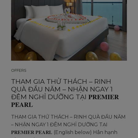
OFFERS
THAM GIA THỬ THÁCH – RINH
QUÀ ĐẦU NĂM – NHẬN NGAY 1
ĐÊM NGHỈ DƯỠNG TẠI 𝐏𝐑𝐄𝐌𝐈𝐄𝐑
𝐏𝐄𝐀𝐑𝐋
THAM GIA THỬ THÁCH – RINH QUÀ ĐẦU NĂM
– NHẬN NGAY 1 ĐÊM NGHỈ DƯỠNG TẠI
𝐏𝐑𝐄𝐌𝐈𝐄𝐑 𝐏𝐄𝐀𝐑𝐋 (English below) Hân hạnh