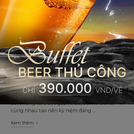
NEWS
Khách sạn Vũng Tàu 4 sao cho hội
bạn thân
Thanh xuân là chuyến đi đẹp nhất của cuộc
đời chúng ta. Được gặp nhau, bên nhau và
cùng nhau tạo nên kỷ niệm đáng …
Xem thêm