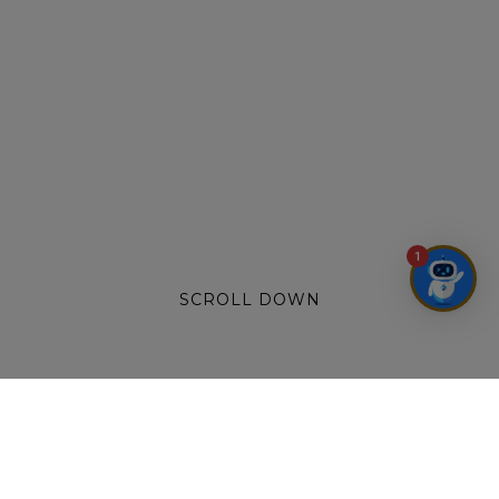
1
SCROLL DOWN
Không gian
tiệc cưới tại khách sạn
sang trọng, xa hoa và đầy ấn tượng là