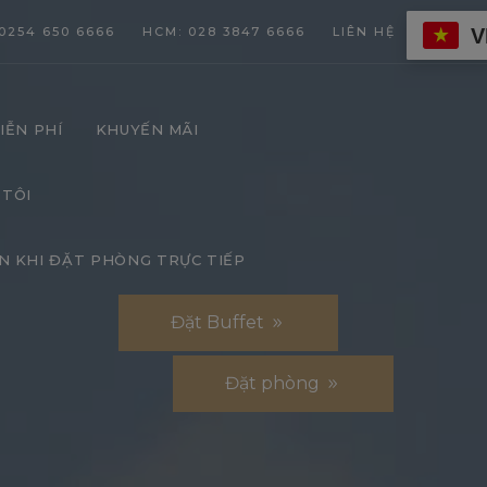
V
0254 650 6666
HCM: 028 3847 6666
LIÊN HỆ
IỄN PHÍ
KHUYẾN MÃI
 TÔI
N KHI ĐẶT PHÒNG TRỰC TIẾP
Đặt Buffet
Đặt phòng