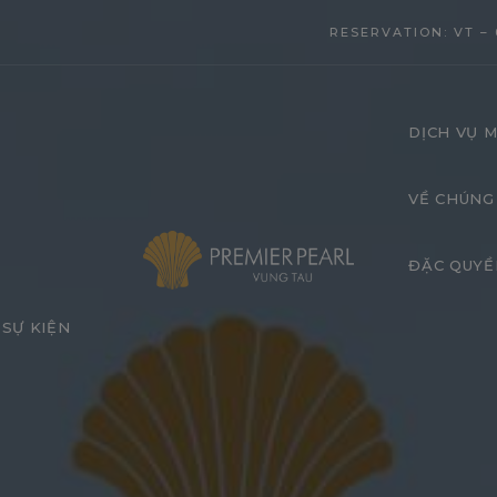
modal-check
RESERVATION: VT – 
DỊCH VỤ M
VỀ CHÚNG
ĐẶC QUYỀ
SỰ KIỆN