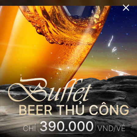
Buffet BBQ
Vũng Tàu ở
đâu ngon?