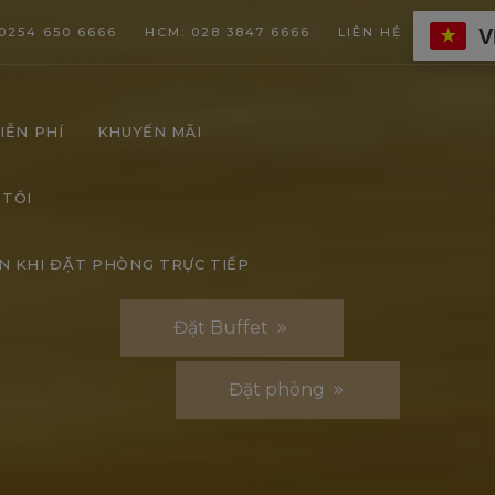
V
0254 650 6666
HCM: 028 3847 6666
LIÊN HỆ
IỄN PHÍ
KHUYẾN MÃI
 TÔI
N KHI ĐẶT PHÒNG TRỰC TIẾP
Đặt Buffet
Đặt phòng