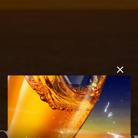
𝐡𝐚𝐬𝐢𝐧𝐠 𝐭𝐡𝐞 𝐬𝐮