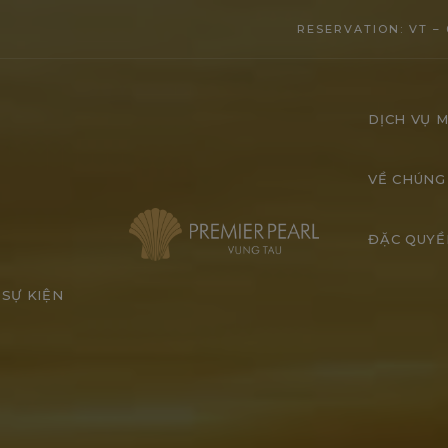
modal-check
RESERVATION: VT – 
DỊCH VỤ M
VỀ CHÚNG
ĐẶC QUYỀ
SỰ KIỆN